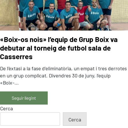
Biomassa
Embalatge
Seguretat Vial
Panells CLT
Contacte
«Boix-os nois» l’equip de Grup Boix va
Actualitat
debutar al torneig de futbol sala de
Casserres
CAS
ENG
CAT
De l’èxtasi a la fase d’eliminatòria, un empat i tres derrotes
en un grup complicat. Divendres 30 de juny, l’equip
«Boix-...
Seguir llegint
Cerca
Cerca