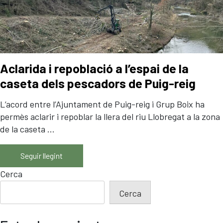
Biomassa
Embalatge
Seguretat Vial
Panells CLT
Contacte
Aclarida i repoblació a l’espai de la
Actualitat
caseta dels pescadors de Puig-reig
L’acord entre l’Ajuntament de Puig-reig i Grup Boix ha
CAS
ENG
CAT
permès aclarir i repoblar la llera del riu Llobregat a la zona
de la caseta ...
Seguir llegint
Cerca
Cerca