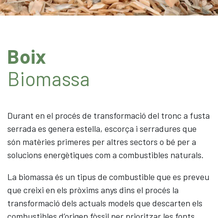
Forestal
Fusta
Biomassa
Boix
Embalatge
Seguretat Vial
Biomassa
Panells CLT
Contacte
Durant en el procés de transformació del tronc a fusta
Actualitat
serrada es genera estella, escorça i serradures que
són matèries primeres per altres sectors o bé per a
solucions energètiques com a combustibles naturals.
CAS
ENG
CAT
La biomassa és un tipus de combustible que es preveu
que creixi en els pròxims anys dins el procés la
transformació dels actuals models que descarten els
combustibles d’origen fòssil per prioritzar les fonts