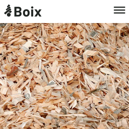
Inici
Grup Boix
Història
Empresa
Empresa Responsable
Sostenibilitat
Sostenibilitat a Grup Boix
Objectius de Desenvolupament Sostenible
Productes