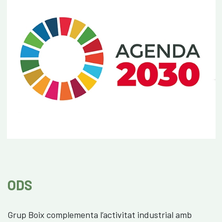
Biomassa
Embalatge
Seguretat Vial
Panells CLT
Contacte
Actualitat
CAS
ENG
CAT
ODS
Grup Boix complementa l’activitat industrial amb