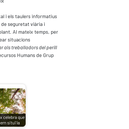
ix
l i els taulers informatius
 de seguretat viària i
olant. Al mateix temps, per
ear situacions
 als treballadors del perill
Recursos Humans de Grup
x celebra que
ern situï la
estió…