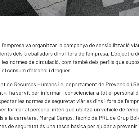
l’empresa va organitzar la campanya de sensibilització vià
ents dels treballadors dins i fora de l’empresa. L’objectiu 
 les normes de circulació, com també dels perills que supos
o el consum d’alcohol i drogues.
nt de Recursos Humans i el departament de Prevenció i Ri
», ha servit per informar i conscienciar a tot el personal 
pectar les normes de seguretat viàries dins i fora de l’emp
 formar al personal interí que utilitza un vehicle de l’empre
ls a la carretera. Marçal Camps, tècnic de PRL de Grup Boix
rmes de seguretat és una tasca bàsica per ajudar a prevenir p