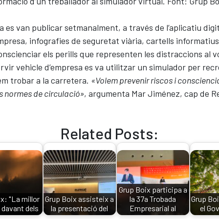
ormació d’un treballador al simulador virtual. Font: Grup Bo
es van publicar setmanalment, a través de l’aplicatiu digita
mpresa, infografies de seguretat viària, cartells informatius
nscienciar els perills que representen les distraccions al v
rvir vehicle d’empresa es va utilitzar un simulador per recr
m trobar a la carretera.
«Volem prevenir riscos i conscienciar
es normes de circulació»
, argumenta Mar Jiménez, cap de 
Related Posts:
Grup Boix participa a
x: "La millor
Grup Boix assisteix a
la 37a Trobada
Grup Boi
 davant dels
la presentació del
Empresarial al
el Gov
rans…
Pacte…
Pirineu
g