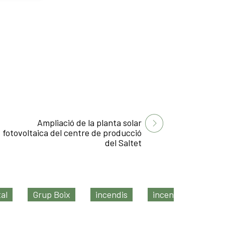
Ampliació de la planta solar
fotovoltaica del centre de producció
del Saltet
tal
Grup Boix
incendis
incendis forestals