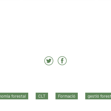
nomia forestal
CLT
Formació
gestió fores