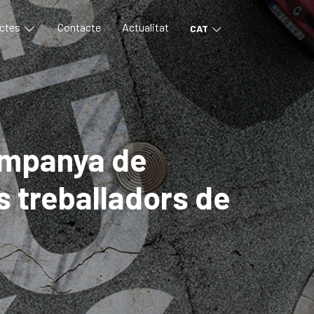
ctes
Contacte
Actualitat
CAT
ampanya de
ls treballadors de