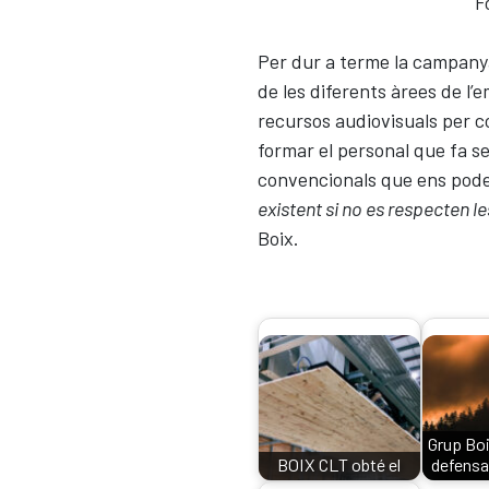
F
Per dur a terme la campanya 
de les diferents àrees de l’e
recursos audiovisuals per co
formar el personal que fa se
convencionals que ens pode
existent si no es respecten l
Boix.
Grup Boi
BOIX CLT obté el
defensa
Marcatge CE
g