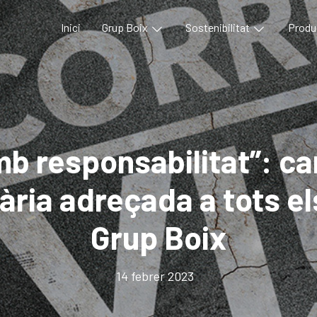
Inici
Grup Boix
Sostenibilitat
Produ
mb responsabilitat”: c
iària adreçada a tots e
Grup Boix
14 febrer 2023