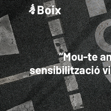
“Mou-te a
sensibilització v