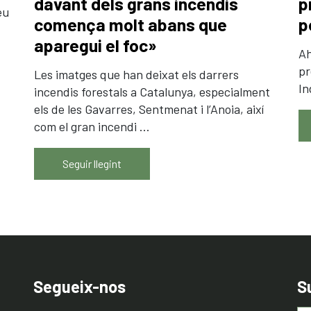
davant dels grans incendis
p
eu
comença molt abans que
p
aparegui el foc»
Ah
pr
Les imatges que han deixat els darrers
In
incendis forestals a Catalunya, especialment
els de les Gavarres, Sentmenat i l’Anoia, així
com el gran incendi ...
Seguir llegint
Segueix-nos
S