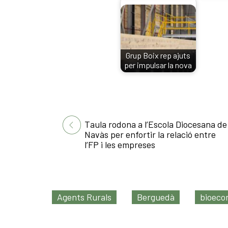
Grup Boix rep ajuts
per impulsar la nova
planta de…
Taula rodona a l’Escola Diocesana de
Navàs per enfortir la relació entre
l’FP i les empreses
Agents Rurals
Berguedà
bioeco