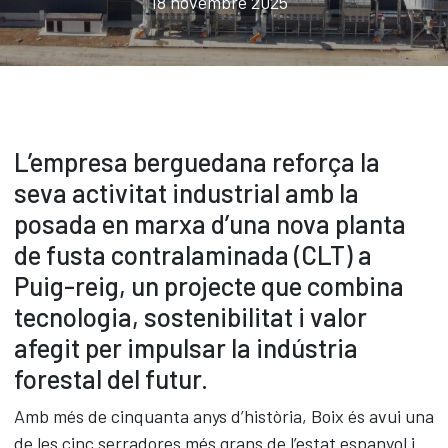
18 novembre 2025
Biomassa
Embalatge
Seguretat Vial
Panells CLT
Contacte
Actualitat
L’empresa berguedana reforça la
seva activitat industrial amb la
posada en marxa d’una nova planta
CAS
ENG
CAT
de fusta contralaminada (CLT) a
Puig-reig, un projecte que combina
tecnologia, sostenibilitat i valor
afegit per impulsar la indústria
forestal del futur.
Amb més de cinquanta anys d’història, Boix és avui una
de les cinc serradores més grans de l’estat espanyol i