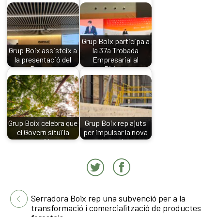
Grup Boix participa a
Grup Boix assisteix a
la 37a Trobada
la presentació del
Empresarial al
Pacte…
Pirineu
Grup Boix celebra que
Grup Boix rep ajuts
el Govern situï la
per impulsar la nova
gestió…
planta de…
Serradora Boix rep una subvenció per a la
transformació i comercialització de productes