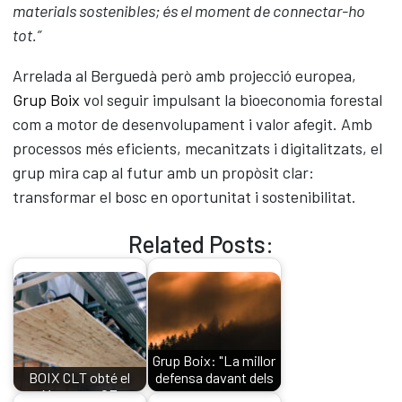
materials sostenibles; és el moment de connectar-ho
tot.”
Arrelada al Berguedà però amb projecció europea,
Grup Boix
vol seguir impulsant la bioeconomia forestal
com a motor de desenvolupament i valor afegit. Amb
processos més eficients, mecanitzats i digitalitzats, el
grup mira cap al futur amb un propòsit clar:
transformar el bosc en oportunitat i sostenibilitat.
Related Posts:
Grup Boix: "La millor
BOIX CLT obté el
defensa davant dels
Marcatge CE
grans…