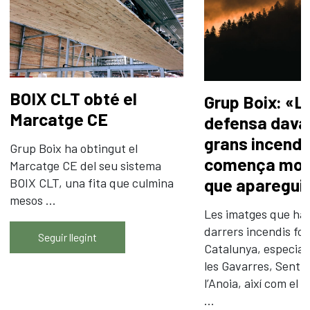
BOIX CLT obté el
Grup Boix: «La
Marcatge CE
defensa dava
grans incendi
Grup Boix ha obtingut el
comença mol
Marcatge CE del seu sistema
que aparegui 
BOIX CLT, una fita que culmina
mesos ...
Les imatges que han
darrers incendis for
Seguir llegint
Catalunya, especial
les Gavarres, Sentm
l’Anoia, així com el 
...