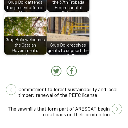
Grup Boix attends
the 37th Trobada
the presentation of
Empresarial al
the National…
Pirineu
Grup Boix welcomes
the Catalan
Grup Boix receives
Government’s
grants to support the
decision…
new CLT…
Commitment to forest sustainability and local
timber: renewal of the PEFC license
The sawmills that form part of ARESCAT begin
to cut back on their production