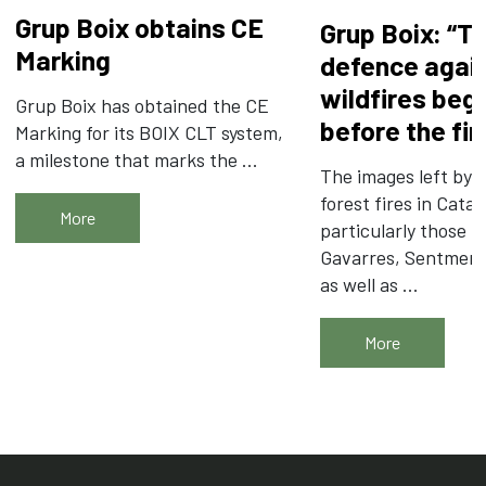
Grup Boix obtains CE
Grup Boix: “T
Marking
defence agai
wildfires beg
Grup Boix has obtained the CE
before the fir
Marking for its BOIX CLT system,
a milestone that marks the ...
The images left by t
forest fires in Catal
More
particularly those i
Gavarres, Sentmena
as well as ...
More