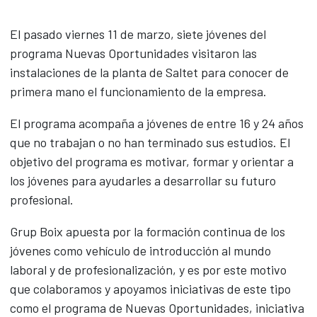
Timber
El pasado viernes 11 de marzo, siete jóvenes del
Biomass
programa Nuevas Oportunidades visitaron las
Packaging
instalaciones de la planta de Saltet para conocer de
Road Safety
primera mano el funcionamiento de la empresa.
CLT panels
Contact
El programa acompaña a jóvenes de entre 16 y 24 años
que no trabajan o no han terminado sus estudios. El
News
objetivo del programa es motivar, formar y orientar a
los jóvenes para ayudarles a desarrollar su futuro
CAS
CAT
ENG
profesional.
Grup Boix apuesta por la formación continua de los
jóvenes como vehículo de introducción al mundo
laboral y de profesionalización, y es por este motivo
que colaboramos y apoyamos iniciativas de este tipo
como el programa de Nuevas Oportunidades, iniciativa