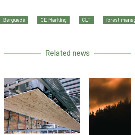
Berguedà
CE Marking
CLT
forest man
Related news