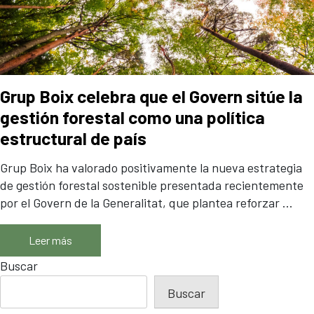
Madera
Biomasa
Embalajes
Seguridad Vial
Grup Boix celebra que el Govern sitúe la
Paneles CLT
gestión forestal como una política
Contacto
estructural de país
Actualidad
Grup Boix ha valorado positivamente la nueva estrategia
de gestión forestal sostenible presentada recientemente
ENG
CAT
CAS
por el Govern de la Generalitat, que plantea reforzar ...
Leer más
Buscar
Buscar