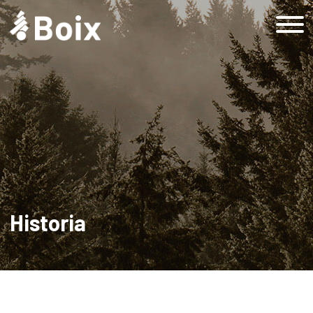
Inicio
Grup Boix
Historia
Empresa
Empresa responsable
Sostenibilidad
Objetivos de Desarrollo Sostenible
Historia
Sostenibilidad en Grup Boix
Sostenibilidad en Grup Boix
Productos
Forestal