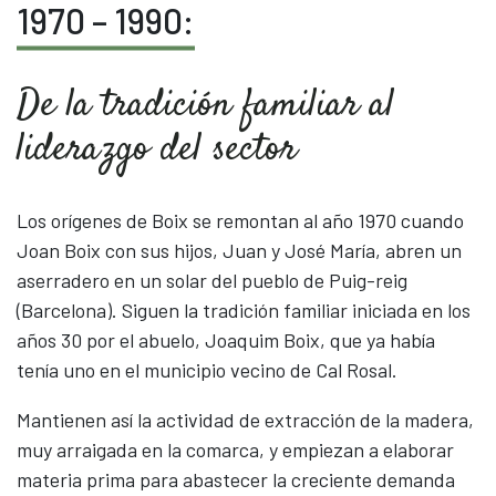
1970 – 1990:
Madera
Biomasa
Embalajes
De la tradición familiar al
Seguridad Vial
liderazgo del sector
Paneles CLT
Contacto
Los orígenes de Boix se remontan al año 1970 cuando
Actualidad
Joan Boix con sus hijos, Juan y José María, abren un
aserradero en un solar del pueblo de Puig-reig
ENG
CAT
CAS
(Barcelona). Siguen la tradición familiar iniciada en los
años 30 por el abuelo, Joaquim Boix, que ya había
tenía uno en el municipio vecino de Cal Rosal.
Mantienen así la actividad de extracción de la madera,
muy arraigada en la comarca, y empiezan a elaborar
materia prima para abastecer la creciente demanda