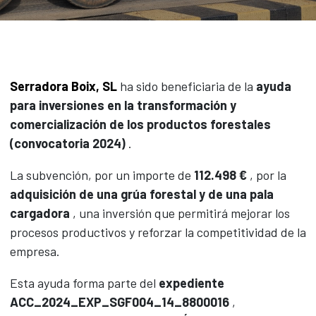
Madera
Biomasa
Embalajes
Seguridad Vial
Serradora Boix, SL
ha sido beneficiaria de la
ayuda
Paneles CLT
para inversiones en la transformación y
Contacto
comercialización de los productos forestales
Actualidad
(convocatoria 2024)
.
La subvención, por un importe de
112.498 €
, por la
ENG
CAT
CAS
adquisición de una grúa forestal y de una pala
cargadora
, una inversión que permitirá mejorar los
procesos productivos y reforzar la competitividad de la
empresa.
Esta ayuda forma parte del
expediente
ACC_2024_EXP_SGF004_14_8800016
,