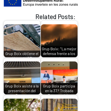
Related Posts:
Grup Boix: "La mejor
Grup Boix obtiene el
defensa frente a los
Marcado CE
grandes…
Grup Boix asiste a la
Grup Boix participa
presentación del
en la 37.ª Trobada
Pacto…
Empresarial…