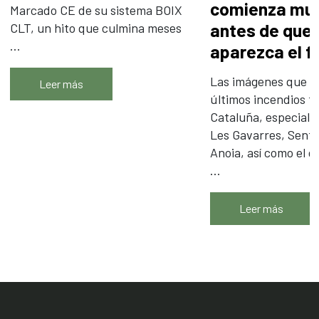
comienza mu
Marcado CE de su sistema BOIX
antes de que
CLT, un hito que culmina meses
...
aparezca el 
Las imágenes que ha
Leer más
últimos incendios f
Cataluña, especialm
Les Gavarres, Sent
Anoia, así como el g
...
Leer más