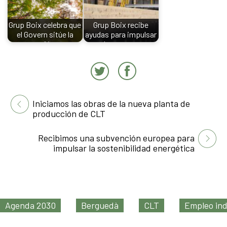
Grup Boix celebra que
Grup Boix recibe
el Govern sitúe la
ayudas para impulsar
gestión…
la nueva…
Iniciamos las obras de la nueva planta de
producción de CLT
Recibimos una subvención europea para
impulsar la sostenibilidad energética
Agenda 2030
Berguedà
CLT
Empleo ind